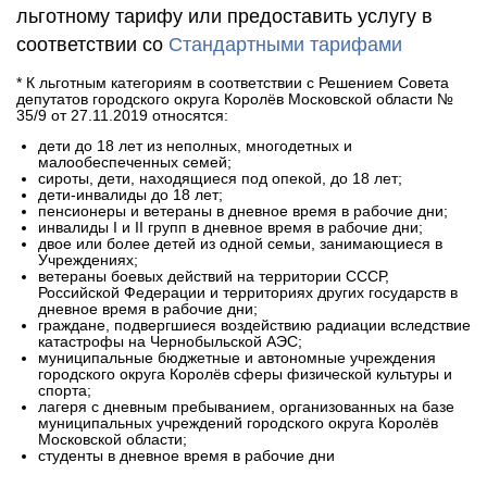
льготному тарифу или предоставить услугу в
соответствии со
Стандартными тарифами
* К льготным категориям в соответствии с Решением Совета
депутатов городского округа Королёв Московской области №
35/9 от 27.11.2019 относятся:
дети до 18 лет из неполных, многодетных и
малообеспеченных семей;
сироты, дети, находящиеся под опекой, до 18 лет;
дети-инвалиды до 18 лет;
пенсионеры и ветераны в дневное время в рабочие дни;
инвалиды I и II групп в дневное время в рабочие дни;
двое или более детей из одной семьи, занимающиеся в
Учреждениях;
ветераны боевых действий на территории СССР,
Российской Федерации и территориях других государств в
дневное время в рабочие дни;
граждане, подвергшиеся воздействию радиации вследствие
катастрофы на Чернобыльской АЭС;
муниципальные бюджетные и автономные учреждения
городского округа Королёв сферы физической культуры и
спорта;
лагеря с дневным пребыванием, организованных на базе
муниципальных учреждений городского округа Королёв
Московской области;
студенты в дневное время в рабочие дни