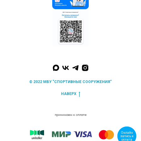
© 2022 МБУ "СПОРТИВНЫЕ СООРУЖЕНИЯ"
НАВЕРХ
принимаем к оплате
Онлайн
Онлайн
запись и
запись и
оплата
оплата